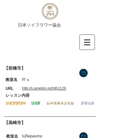
​日本ソイフラワー協会
【前橋市】
​教室名
R‘ｓ
​URL
http://s.ameblo.jp/rhth1126
​レッスン内容
​ソイフラワー
ソイP
レースキャンドル
クラック
【高崎市】
luNepaume
​教室名