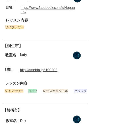
​URL
https://www.facebook.com/luNepau
me/
​レッスン内容
​ソイフラワー
【桐生市】
katy
​教室名
​URL
http://ameblo.jp/t100202
​レッスン内容
​ソイフラワー
ソイP
レースキャンドル
クラック
【前橋市】
​教室名
R‘ｓ