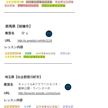
​ソイフラワーD
ベーキングキャンドル
ウェディング
キ
ャンドル
デザートパック１
プラントキャンドル
群馬県【前橋市】
R‘ｓ
​教室名
​URL
http://s.ameblo.jp/rhth1126
​レッスン内容
​ソイフラワーA
ソイP
レースキャンドル
クラック
​
ソイフラワーD
プラントキャンドル
埼玉県【比企郡滑川町市】
キャンドル&フラワースタジオ・
​教室名
森林公園・ラバンヌーボ
​URL
http://leventn.wixsite.com/school
​レッスン内容
​ソイフラワー
ソイP
レースキャンドル
クラック