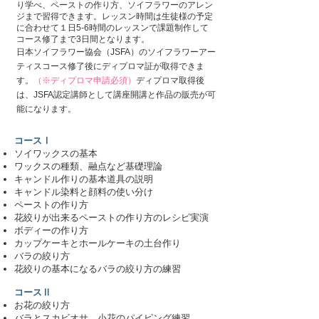
り学べ、ペーストの作り方、ソイフラワーのアレン
ジまで習得できます。レッスン時間は生徒様の予定
に合わせて１日5-6時間のレッスンで課題制作して
コース修了まで3日間となります。
日本ソイフラワー協会（JSFA）のソイフラワーアー
ティスコース修了後にディプロマ証が取得できま
す。
（※ディプロマ申請必須）
ディプロマ取得後
は、JSFA認定講師として講座開講と作品の販売が可
能になります。
コースⅠ
ソイワックスの基本
ワックスの種類、融点など基礎理論
キャンドル作りの基本道具の説明
キャンドル染料と顔料の使い分け
ペーストの作り方
花絞りが出来るペーストの作り方のレシピ実演
ボディーの作り方
カップケーキとホールケーキの土台作り
バラの絞り方
花絞りの基本になるバラの絞り方の練習
コースⅡ
お花の絞り方
バラとスカビオサ、小花のパイピング練習