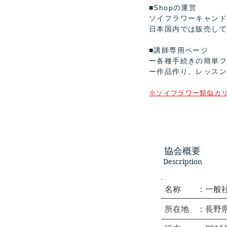
■Shopの運営
ソイフラワーキャンド
日本国内では販売し
■講師専用ページ
ー各種手続きの簡単
ー作品作り、レッス
※
ソイフラワー類似カ
協会概要
Description
名称 ：一般社
所在地 ：長野