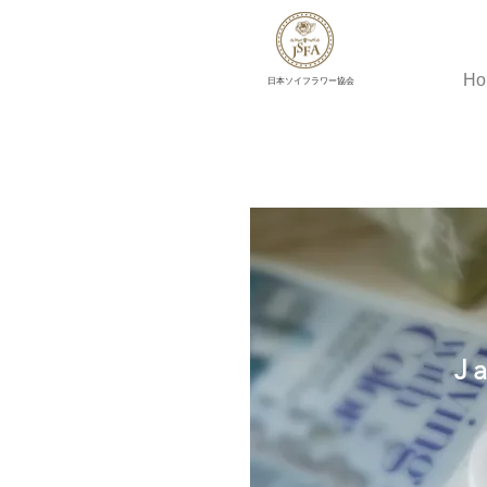
Ho
​日本ソイフラワー協会
J