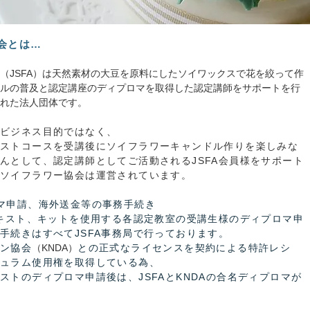
会とは…
JSFA）は天然素材の大豆を原料にしたソイワックスで花を絞って作
ルの普及と認定講座のディプロマを取得した認定講師をサポートを行
れた法人団体です。
のビジネス目的ではなく、
ストコースを受講後に
ソイフラワーキャンドル作りを楽しみな
んとして、認定講師としてご活動されるJSFA会員様をサポート
本ソイフラワー協会は運営されています。
マ申請、海外送金等
の
事務手続き
テキスト、キットを使用する各認定教室の受講生様のディプロマ申
手続きはすべてJSFA事務局で行っております。
イン協会
（KNDA）
との正式なライセンスを契約による特許レシ
ュラム使用権を取得している為、
ストのディプロマ申請後は、JSFAとKNDAの合名ディプロマが