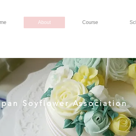
me
About
Course
Sc
apan Soyflower Association